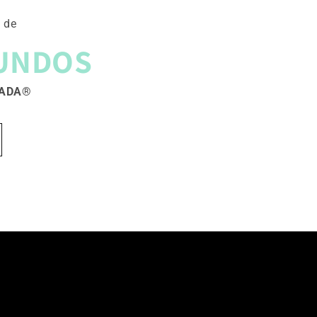
 de
UNDOS
TADA®